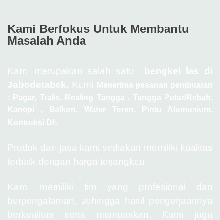
Kami Berfokus Untuk Membantu
Masalah Anda
Kami merupakan salah satu
bengkel las di
Jabodetabek.
Kami
Menerima pesanan pembuatan
: Pagar, Tralis, Realing Tangga , Tangga Putar/Rebah,
Kanopi , Balkon, Water Toren, Pintu Alumunium,
Kontruksi Dll.
Produk dan jasa kami sediakan memiliki kualitas
terbaik dengan harga terjangkau.
Kami memiliki tim yang profesional dan
berpengalaman, sehingga hasil pengerjaannya
berkualitas serta memuaskan. Kami juga