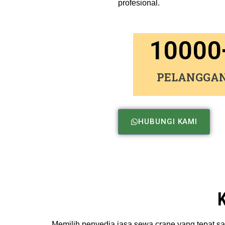
profesional.
10000
PELANGGA
HUBUNGI KAMI
Memilih penyedia jasa sewa crane yang tepat san