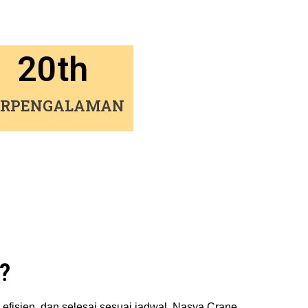
20
th
ERPENGALAMAN
?
 efisien, dan selesai sesuai jadwal. Nasya Crane