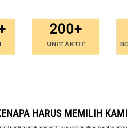
+
200
+
N
UNIT AKTIF
B
KENAPA HARUS MEMILIH KAMI
gat penting untuk memastikan pekerjaan lifting berjalan aman,