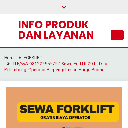
Skip
to
content
INFO PRODUK
DAN LAYANAN
Home
FORKLIFT
TLP/WA 081222555757 Sewa Forklift 20 Ilir D-IV
Palembang, Operator Berpengalaman Harga Promo