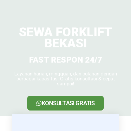
SEWA FORKLIFT
BEKASI
FAST RESPON 24/7
Layanan harian, mingguan, dan bulanan dengan
berbagai kapasitas. Gratis konsultasi & cepat
sampai!
KONSULTASI GRATIS