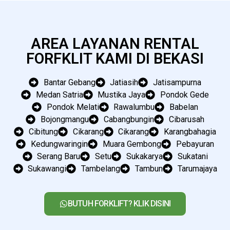
AREA LAYANAN RENTAL
FORFKLIT KAMI DI BEKASI
Bantar Gebang
Jatiasih
Jatisampurna
Medan Satria
Mustika Jaya
Pondok Gede
Pondok Melati
Rawalumbu
Babelan
Bojongmangu
Cabangbungin
Cibarusah
Cibitung
Cikarang
Cikarang
Karangbahagia
Kedungwaringin
Muara Gembong
Pebayuran
Serang Baru
Setu
Sukakarya
Sukatani
Sukawangi
Tambelang
Tambun
Tarumajaya
BUTUH FORKLIFT? KLIK DISINI