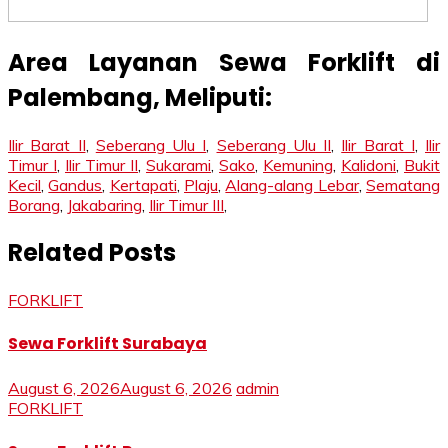
Area Layanan Sewa Forklift di
Palembang, Meliputi:
Ilir Barat II
,
Seberang Ulu I
,
Seberang Ulu II
,
Ilir Barat I
,
Ilir
Timur I
,
Ilir Timur II
,
Sukarami
,
Sako
,
Kemuning
,
Kalidoni
,
Bukit
Kecil
,
Gandus
,
Kertapati
,
Plaju
,
Alang-alang Lebar
,
Sematang
Borang
,
Jakabaring
,
Ilir Timur III
,
Related Posts
FORKLIFT
Sewa Forklift Surabaya
August 6, 2026
August 6, 2026
admin
FORKLIFT