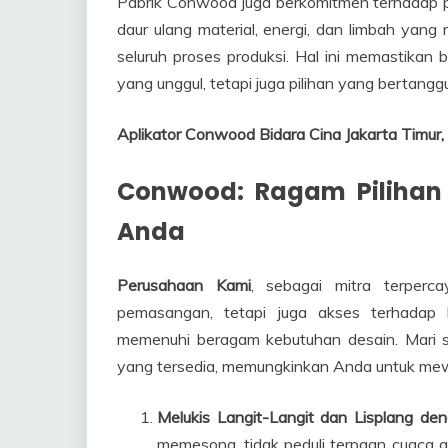
Pabrik Conwood juga berkomitmen terhadap p
daur ulang material, energi, dan limbah yang
seluruh proses produksi. Hal ini memastikan
yang unggul, tetapi juga pilihan yang bertang
Aplikator Conwood Bidara Cina Jakarta Tim
Conwood: Ragam Pilihan 
Anda
Perusahaan Kami
, sebagai mitra terper
pemasangan, tetapi juga akses terhadap
memenuhi beragam kebutuhan desain. Mari s
yang tersedia, memungkinkan Anda untuk mew
Melukis Langit-Langit dan Lisplang de
memesona, tidak peduli terpaan cuaca