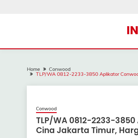
Skip
to
content
I
Home
Conwood
TLP/WA 0812-2233-3850 Aplikator Conwood d
Conwood
TLP/WA 0812-2233-3850 
Cina Jakarta Timur, Har