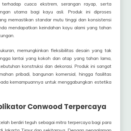
terhadap cuaca ekstrem, serangan rayap, serta
angan utama bagi kayu asli. Produk ini diproses
ang memastikan standar mutu tinggi dan konsistensi
nda mendapatkan keindahan kayu alami yang tahan
kungan.
kuran, memungkinkan fleksibilitas desain yang tak
 hingga lantai yang kokoh dan atap yang tahan lama,
butuhan konstruksi dan dekorasi. Produk ini sangat
mahan pribadi, bangunan komersial, hingga fasilitas
k pada kemampuannya untuk menggabungkan estetika
plikator Conwood Terpercaya
telah berdiri teguh sebagai mitra terpercaya bagi para
 di Jakarta Timur dan sekitarnya. Dengan pengalaman