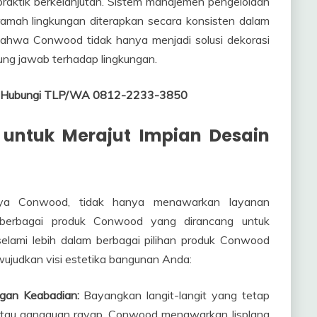
raktik berkelanjutan. Sistem manajemen pengelolaan
 ramah lingkungan diterapkan secara konsisten dalam
 bahwa Conwood tidak hanya menjadi solusi dekorasi
gung jawab terhadap lingkungan.
ur, Hubungi TLP/WA 0812-2233-3850
untuk Merajut Impian Desain
caya Conwood, tidak hanya menawarkan layanan
 berbagai produk Conwood yang dirancang untuk
elami lebih dalam berbagai pilihan produk Conwood
ujudkan visi estetika bangunan Anda:
ngan Keabadian:
Bayangkan langit-langit yang tetap
 atau gangguan rayap. Conwood menawarkan lisplang