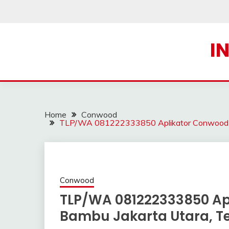
Skip
to
content
I
Home
Conwood
TLP/WA 081222333850 Aplikator Conwood di 
Conwood
TLP/WA 081222333850 Ap
Bambu Jakarta Utara, T