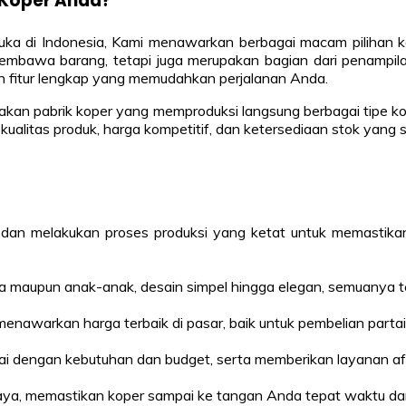
 Koper Anda?
muka di Indonesia, Kami menawarkan berbagai macam pilihan
mbawa barang, tetapi juga merupakan bagian dari penampila
n fitur lengkap yang memudahkan perjalanan Anda.
pakan pabrik koper yang memproduksi langsung berbagai tipe kope
 kualitas produk, harga kompetitif, dan ketersediaan stok yang
an melakukan proses produksi yang ketat untuk memastikan s
sa maupun anak-anak, desain simpel hingga elegan, semuanya te
enawarkan harga terbaik di pasar, baik untuk pembelian parta
ai dengan kebutuhan dan budget, serta memberikan layanan a
caya, memastikan koper sampai ke tangan Anda tepat waktu dan