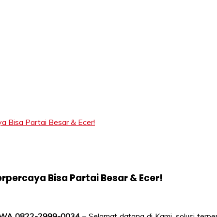
Bisa Partai Besar & Ecer!
percaya Bisa Partai Besar & Ecer!
TLP/WA 0822-2999-0034
– Selamat datang di Kami, solusi terp