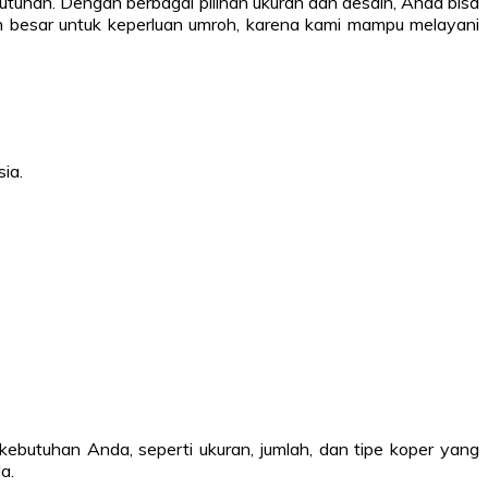
han. Dengan berbagai pilihan ukuran dan desain, Anda bisa
h besar untuk keperluan umroh, karena kami mampu melayani
ia.
tuhan Anda, seperti ukuran, jumlah, dan tipe koper yang
a.