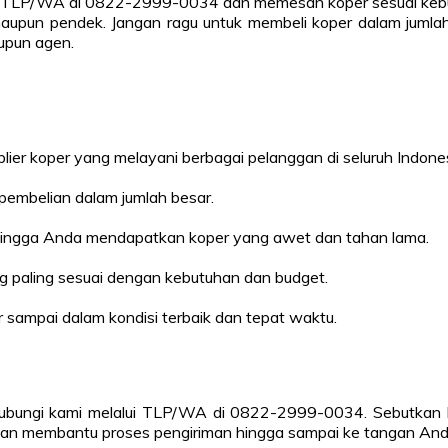
 TLP/WA di 0822-2999-0034 dan memesan koper sesuai kebutu
aupun pendek. Jangan ragu untuk membeli koper dalam jumla
upun agen.
ier koper yang melayani berbagai pelanggan di seluruh Indones
pembelian dalam jumlah besar.
sehingga Anda mendapatkan koper yang awet dan tahan lama.
 paling sesuai dengan kebutuhan dan budget.
 sampai dalam kondisi terbaik dan tepat waktu.
ngi kami melalui TLP/WA di 0822-2999-0034. Sebutkan kebu
dan membantu proses pengiriman hingga sampai ke tangan And