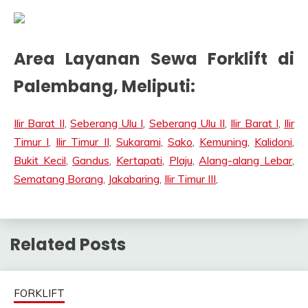
Area Layanan Sewa Forklift di
Palembang, Meliputi:
Ilir Barat II
,
Seberang Ulu I
,
Seberang Ulu II
,
Ilir Barat I
,
Ilir
Timur I
,
Ilir Timur II
,
Sukarami
,
Sako
,
Kemuning
,
Kalidoni
,
Bukit Kecil
,
Gandus
,
Kertapati
,
Plaju
,
Alang-alang Lebar
,
Sematang Borang
,
Jakabaring
,
Ilir Timur III
,
Related Posts
FORKLIFT