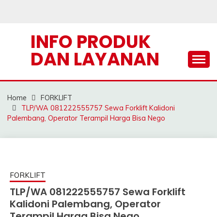
Skip
to
content
INFO PRODUK
DAN LAYANAN
Home
FORKLIFT
TLP/WA 081222555757 Sewa Forklift Kalidoni
Palembang, Operator Terampil Harga Bisa Nego
FORKLIFT
TLP/WA 081222555757 Sewa Forklift
Kalidoni Palembang, Operator
Terampil Harga Bisa Nego